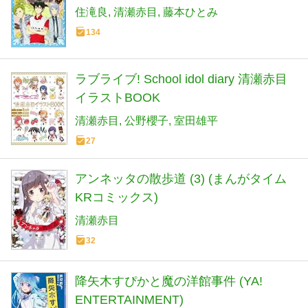
妖精チームG事件ノート)
住滝良
清瀬赤目
藤本ひとみ
134
ラブライブ! School idol diary 清瀬赤目
イラストBOOK
清瀬赤目
公野櫻子
室田雄平
27
アンネッタの散歩道 (3) (まんがタイム
KRコミックス)
清瀬赤目
32
降矢木すぴかと魔の洋館事件 (YA!
ENTERTAINMENT)