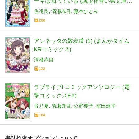
ーキは知っている (講談社青い鳥文庫
286-16 妖精チームG事件ノート)
住滝良
清瀬赤目
藤本ひとみ
206
アンネッタの散歩道 (1) (まんがタイム
KRコミックス)
清瀬赤目
122
ラブライブ! コミックアンソロジー (電
撃コミックスEX)
音乃夏
清瀬赤目
公野櫻子
室田雄平
104
書誌検索オプションについて