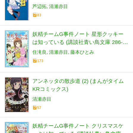
芦辺拓
清瀬赤目
83
妖精チームG事件ノート 星形クッキー
は知っている (講談社青い鳥文庫 286-
19 妖精チームG事件ノート)
住滝良
清瀬赤目
藤本ひとみ
173
アンネッタの散歩道 (2) (まんがタイム
KRコミックス)
清瀬赤目
57
妖精チームG事件ノート クリスマスケ