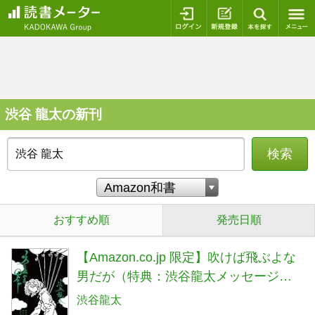
ログイン
新規登録
本を探
渋谷 龍太の新刊
検索
おすすめ順
発売日順
【Amazon.co.jp 限定】吹けば飛ぶよな
男だが（特典：渋谷龍太メッセージ印
字入りポストカード（撮影＝北村匠
渋谷龍太
海））