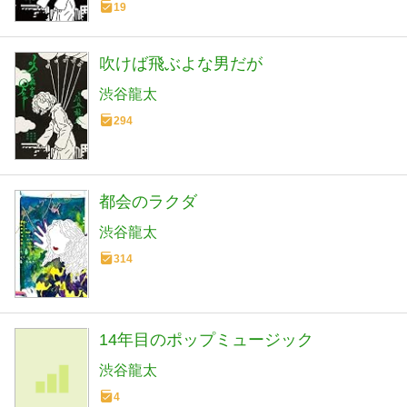
19
吹けば飛ぶよな男だが
渋谷龍太
294
都会のラクダ
渋谷龍太
314
14年目のポップミュージック
渋谷龍太
4