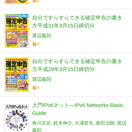
4
自分ですらすらできる確定申告の書き
方平成31年3月15日締切分
渡辺義則
4
自分ですらすらできる確定申告の書き
方平成29年3月15日締切分
渡辺義則
4
入門IPv6ネット―IPv6 Networks Basic
Guide
角川宗近
鈴木伸介
大浦哲生
柴田治朗
渡辺
義則