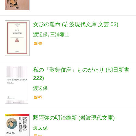
女形の運命 (岩波現代文庫 文芸 53)
渡辺保
三浦雅士
49
私の「歌舞伎座」ものがたり (朝日新書
222)
渡辺保
45
黙阿弥の明治維新 (岩波現代文庫)
渡辺保