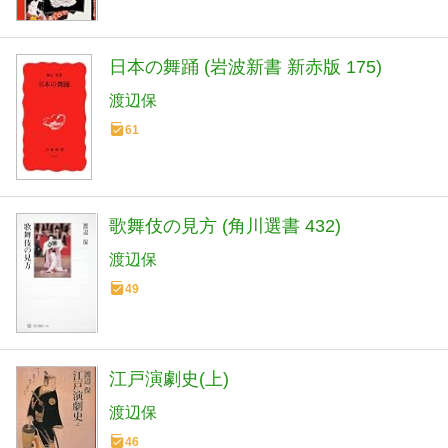
日本の舞踊 (岩波新書 新赤版 175)
渡辺保
61
歌舞伎の見方 (角川選書 432)
渡辺保
49
江戸演劇史(上)
渡辺保
46