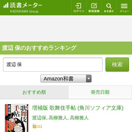
ログイン
新規登録
本を探
渡辺 保のおすすめランキング
検索
おすすめ順
発売日順
増補版 歌舞伎手帖 (角川ソフィア文庫)
渡辺保
高柳雅人
高柳雅人
111