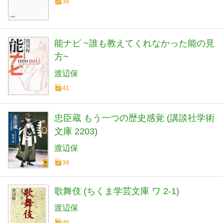
39
能ナビ ~誰も教えてくれなかった能の見
方~
渡辺保
41
忠臣蔵 もう一つの歴史感覚 (講談社学術
文庫 2203)
渡辺保
39
歌舞伎 (ちくま学芸文庫 ワ 2-1)
渡辺保
40