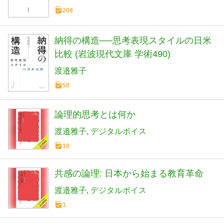
208
納得の構造──思考表現スタイルの日米
比較 (岩波現代文庫 学術490)
渡邉雅子
50
論理的思考とは何か
渡邉雅子
デジタルボイス
10
共感の論理: 日本から始まる教育革命
渡邉雅子
デジタルボイス
1