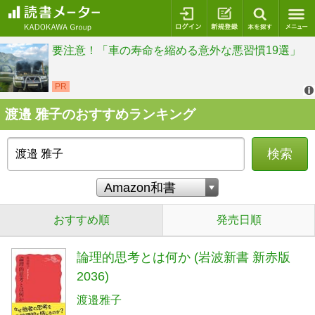
ログイン
新規登録
本を探
渡邉 雅子のおすすめランキング
検索
おすすめ順
発売日順
論理的思考とは何か (岩波新書 新赤版
2036)
渡邉雅子