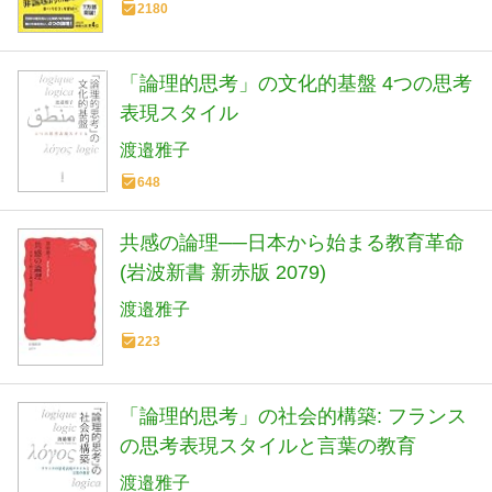
2180
「論理的思考」の文化的基盤 4つの思考
表現スタイル
渡邉雅子
648
共感の論理──日本から始まる教育革命
(岩波新書 新赤版 2079)
渡邉雅子
223
「論理的思考」の社会的構築: フランス
の思考表現スタイルと言葉の教育
渡邉雅子