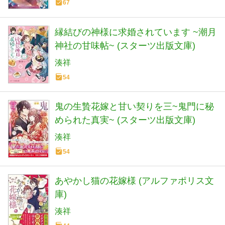
67
縁結びの神様に求婚されています ~潮月
神社の甘味帖~ (スターツ出版文庫)
湊祥
54
鬼の生贄花嫁と甘い契りを三~鬼門に秘
められた真実~ (スターツ出版文庫)
湊祥
54
あやかし猫の花嫁様 (アルファポリス文
庫)
湊祥