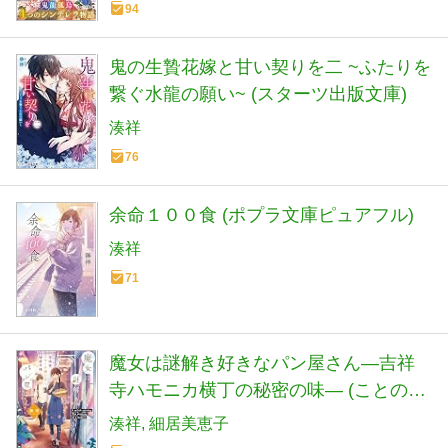
94
鬼の生贄花嫁と甘い契りを二 ~ふたりを
繋ぐ水龍の願い~ (スターツ出版文庫)
湊祥
76
余命１００食 (ポプラ文庫ピュアフル)
湊祥
71
魔女は謎解き好きなパン屋さん―吉祥
寺ハモニカ横丁の秘密の味― (ことのは
文庫)
湊祥
細居美恵子