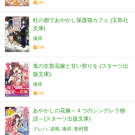
165
杜の都であやかし保護猫カフェ (宝島社
文庫)
湊祥
126
鬼の生贄花嫁と甘い契りを (スターツ出
版文庫)
湊祥
119
あやかしの花嫁～４つのシンデレラ物
語～(スターツ出版文庫)
クレハ
涙鳴
湊祥
巻村螢