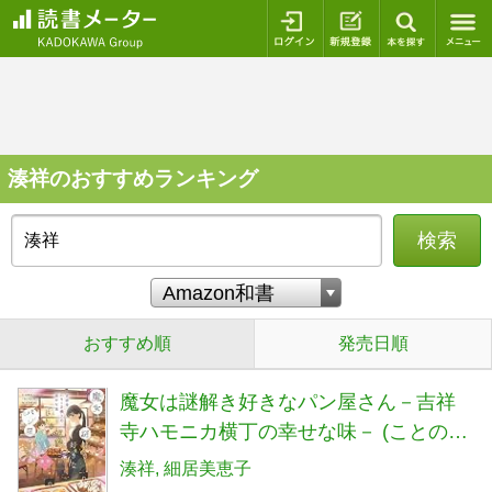
ログイン
新規登録
本を探
湊祥のおすすめランキング
検索
おすすめ順
発売日順
魔女は謎解き好きなパン屋さん－吉祥
寺ハモニカ横丁の幸せな味－ (ことのは
文庫)
湊祥
細居美恵子