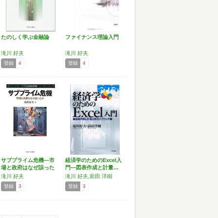
たのしく学ぶ金融論
ファイナンス理論入門
滝川 好夫
滝川 好夫
登録
4
登録
4
サブプライム危機―市
経済学のためのExcel入
場と政府はなぜ誤った
門―図表作成と計量…
か …
滝川 好夫
滝川 好夫,前田 洋樹
登録
3
登録
3