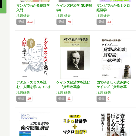
マンガでわかる統計学
ケインズ経済学 (図解雑
マンガでわかるミクロ
入門
学)
経済学
滝川好夫
滝川 好夫
滝川好夫
登録
213
登録
76
登録
23
アダム・スミスを読
ケインズ経済学を読む
図でやさしく読み解く
む、人間を学ぶ。:いま
―『貨幣改革論』・
ケインズ「貨幣改革
を生…
『貨幣…
論」「…
滝川好夫
滝川 好夫
滝川 好夫
登録
16
登録
11
登録
9