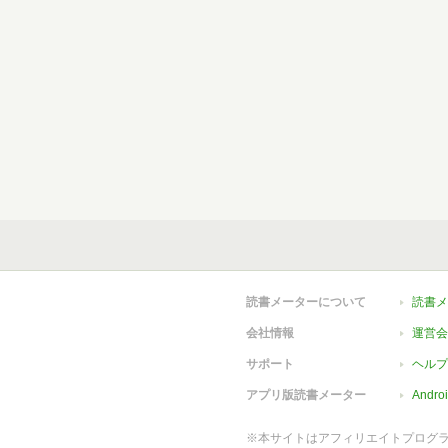
読書メーターについて
読書メ
会社情報
運営会
サポート
ヘルプ
アプリ版読書メーター
Andr
※本サイトはアフィリエイトプログ