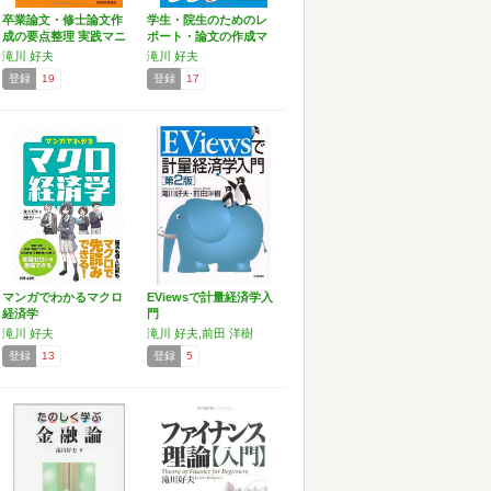
卒業論文・修士論文作
学生・院生のためのレ
成の要点整理 実践マニ
ポート・論文の作成マ
ュ…
ニュ…
滝川 好夫
滝川 好夫
登録
19
登録
17
マンガでわかるマクロ
EViewsで計量経済学入
経済学
門
滝川 好夫
滝川 好夫,前田 洋樹
登録
13
登録
5