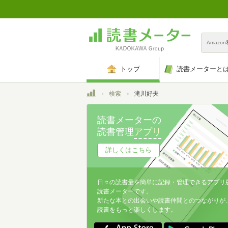
Amazo
トップ
読書メーターと
トップ
検索
滝川好夫
読書メーターの
読書管理
アプリ
詳しくはこちら
日々の読書量を簡単に記録・管理できるアプリ
読書メーターです。
新たな本との出会いや読書仲間とのつながりが
読書をもっと楽しくします。