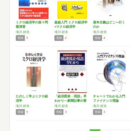
ミクロ経済学の楽々問
超超入門 ミクロ経済学
資本主義はどこへ行く
題演習
+マクロ経済学
のか
滝川 好夫
滝川 好夫
滝川 好夫
登録
5
登録
4
登録
4
たのしく学ぶミクロ経
「経済図表・用語」早
チャートでわかる入門
済学
わかり―新聞記事の要
ファイナンス理論
点が…
滝川 好夫
滝川 好夫
滝川 好夫
登録
5
登録
3
登録
3