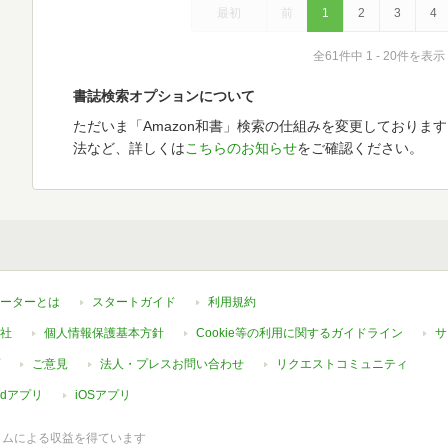
最初
前
1
2
3
4
全61件中 1 - 20件を表示
書誌検索オプションについて
ただいま「Amazon和書」検索の仕組みを変更しておりま
法など、詳しくは
こちらのお知らせ
をご確認ください。
ーターとは
スタートガイド
利用規約
社
個人情報保護基本方針
Cookie等の利用に関するガイドライン
サ
ご意見
法人・プレスお問い合わせ
リクエストコミュニティ
oidアプリ
iOSアプリ
ラムによる収益を得ています