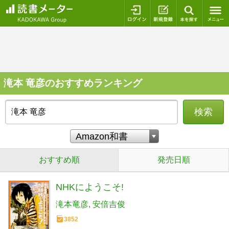
ログイン
新規登録
本を探
滝本 竜彦のおすすめランキング
検索
おすすめ順
発売日順
NHKにようこそ!
滝本竜彦
安倍吉俊
3852