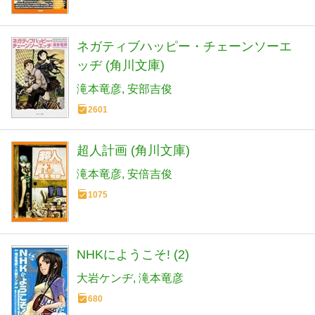
ネガティブハッピー・チェーンソーエ
ッヂ (角川文庫)
滝本竜彦
安部吉俊
2601
超人計画 (角川文庫)
滝本竜彦
安倍吉俊
1075
NHKにようこそ! (2)
大岩ケンヂ
滝本竜彦
680