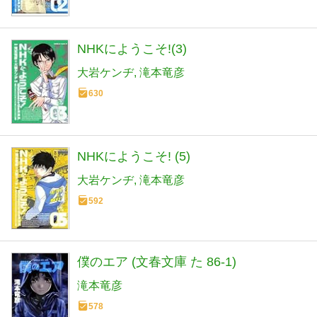
NHKにようこそ!(3)
大岩ケンヂ
滝本竜彦
630
NHKにようこそ! (5)
大岩ケンヂ
滝本竜彦
592
僕のエア (文春文庫 た 86-1)
滝本竜彦
578