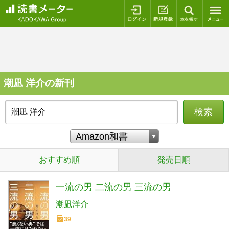
ログイン
新規登録
本を探
潮凪 洋介の新刊
検索
おすすめ順
発売日順
一流の男 二流の男 三流の男
潮凪洋介
39