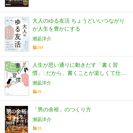
大人のゆる友活 ちょうどいいつながり
が人生を豊かにする
潮凪洋介
104
人生が思い通りに動きだす「書く習
慣」: だから、書くことが楽しくて仕方
なくなる! (知的生きかた文庫 し 58-1)
潮凪洋介
29
「男の余裕」のつくり方
潮凪洋介
33