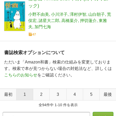
ック)
小野不由美
小川洋子
澤村伊智
山白朝子
荒
俣宏
諸星大二郎
高橋葉介
押切蓮介
東雅
夫
加門七海
47
書誌検索オプションについて
ただいま「Amazon和書」検索の仕組みを変更しておりま
す。検索で本が見つからない場合の対処法など、詳しくは
こちらのお知らせ
をご確認ください。
最初
1
2
3
4
5
最後
全94件中 1-10 件を表示