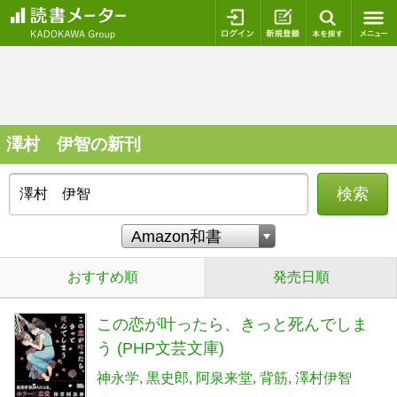
ログイン
新規登録
本を探
澤村 伊智の新刊
検索
おすすめ順
発売日順
この恋が叶ったら、きっと死んでしま
う (PHP文芸文庫)
神永学
黒史郎
阿泉来堂
背筋
澤村伊智