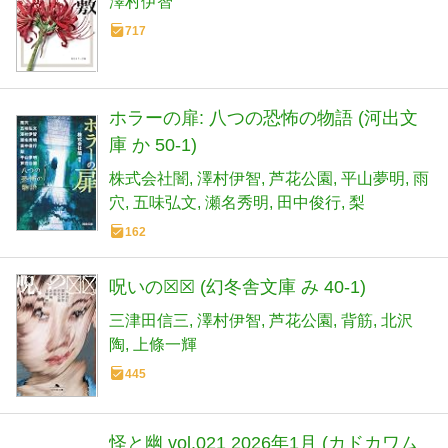
澤村伊智
717
ホラーの扉: 八つの恐怖の物語 (河出文
庫 か 50-1)
株式会社闇
澤村伊智
芦花公園
平山夢明
雨
穴
五味弘文
瀬名秀明
田中俊行
梨
162
呪いの☒☒ (幻冬舎文庫 み 40-1)
三津田信三
澤村伊智
芦花公園
背筋
北沢
陶
上條一輝
445
怪と幽 vol.021 2026年1月 (カドカワム