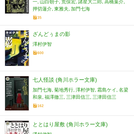
一
山白朝子
荒俣宏
諸星大二郎
高橋葉介
押切蓮介
東雅夫
加門七海
35
ざんどぅまの影
澤村伊智
600
七人怪談 (角川ホラー文庫)
加門七海
菊地秀行
澤村伊智
霜島ケイ
名梁
和泉
福澤徹三
三津田信三
三津田信三
162
ととはり屋敷 (角川ホラー文庫)