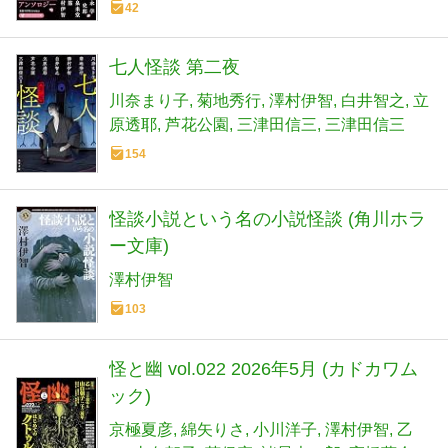
42
七人怪談 第二夜
川奈まり子
菊地秀行
澤村伊智
白井智之
立
原透耶
芦花公園
三津田信三
三津田信三
154
怪談小説という名の小説怪談 (角川ホラ
ー文庫)
澤村伊智
103
怪と幽 vol.022 2026年5月 (カドカワム
ック)
京極夏彦
綿矢りさ
小川洋子
澤村伊智
乙