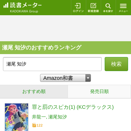
ログイン
新規登録
本を探
瀬尾 知汐のおすすめランキング
検索
おすすめ順
発売日順
罪と罰のスピカ(1) (KCデラックス)
井龍一
瀬尾知汐
122