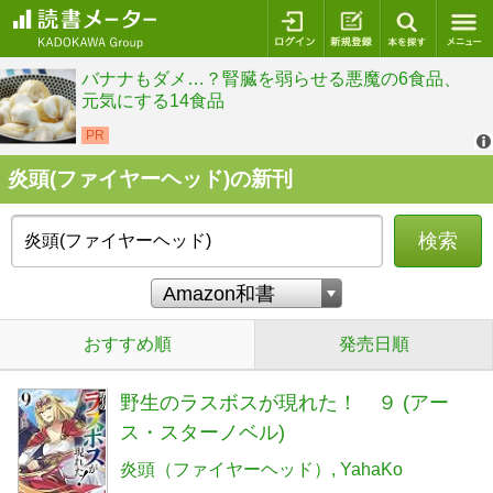
ログイン
新規登録
本を探
炎頭(ファイヤーヘッド)の新刊
検索
おすすめ順
発売日順
野生のラスボスが現れた！ ９ (アー
ス・スターノベル)
炎頭（ファイヤーヘッド）
YahaKo