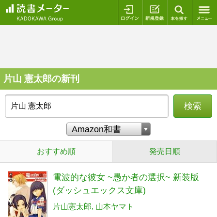
ログイン
新規登録
本を探
片山 憲太郎の新刊
検索
おすすめ順
発売日順
電波的な彼女 ~愚か者の選択~ 新装版
(ダッシュエックス文庫)
片山憲太郎
山本ヤマト