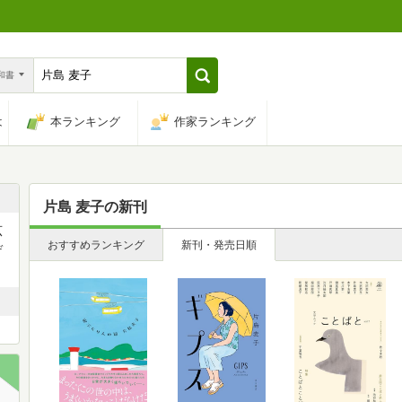
n和書
は
本ランキング
作家ランキング
片島 麦子
の新刊
広
おすすめランキング
新刊・発売日順
デ