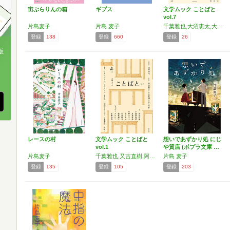
宙ぶらりんの箱
ギプス
文学ムック ことばと
vol.7
片島麦子
片島 麦子
千葉雅也,大沼恵太,大前粟生,片島麦子,木下古栗,佐川恭一,瀬尾夏美,戸田真琴,法月綸太郎,笛宮ヱリ子,福田節郎,保坂和志,町屋良平,佐々木敦,池谷和浩,藤野
登録
138
登録
660
登録
26
版
、
レースの村
文学ムック ことばと
想いであずかり処 にじ
vol.1
や質店 (ポプラ文庫 …
片島麦子
千葉雅也,又吉直樹,阿部和重,保坂和志,柴田聡子,小笠原鳥類,小林エリカ,佐川恭一,マーサ・ナカムラ,山本浩貴,ウティット・へーマムーン,伊藤亜紗,堤雄一,福田尚代,片島麦子,佐々木敦
片島 麦子
登録
135
登録
105
登録
203