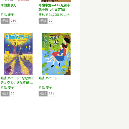
未知生さん
吟醸掌篇vol.4 (短篇小
説を愉しむ文芸誌)
片島 麦子
栗林 佐知,武藤 玲,なかむら あゆみ,志賀 泉,松本 薫,片島 麦子,藤本 紘士,グラスペル スーザン,まえだ ようこ,頭木 弘樹,空知 たゆたさ,林 浩治,寺田 和代,踏,斎藤 真理子
登録
239
登録
10
銀杏アパート: ななめイ
銀杏アパート
チョウと小さな奇跡 …
片島 麦子
片島 麦子
登録
55
登録
371