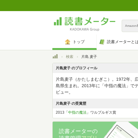
Amazo
トップ
読書メーターと
トップ
検索
片島 麦子
片島麦子 のプロフィール
片島麦子（かたしまむぎこ）。1972年、
島県生まれ。2013年に「中指の魔法」で
ビュー。
片島麦子 の受賞歴
2013「
中指の魔法
」ワルプルギス賞
読書メーターの