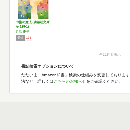
中指の魔法 (講談社文庫
か 128-1)
片島 麦子
登録
151
全11件を表示
書誌検索オプションについて
ただいま「Amazon和書」検索の仕組みを変更しておりま
法など、詳しくは
こちらのお知らせ
をご確認ください。