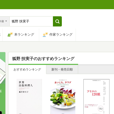
n和書
は
本ランキング
作家ランキング
狐野 扶実子
のおすすめランキング
おすすめランキング
新刊・発売日順
版
、