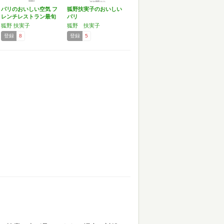
パリのおいしい空気 フ
狐野扶実子のおいしい
レンチレストラン最旬
パリ
ア…
狐野 扶実子
狐野 扶実子
登録
8
登録
5