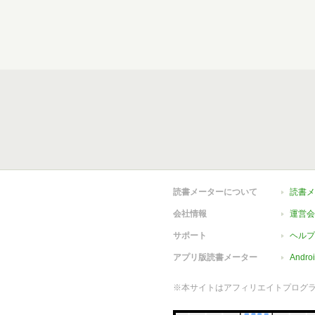
読書メーターについて
読書メ
会社情報
運営会
サポート
ヘルプ
アプリ版読書メーター
Andr
※本サイトはアフィリエイトプログ