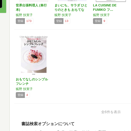
世界出張料理人 (単行
まいにち、サラダ ひと
LA CUISINE DE
本)
りのときも おもてな
FUMIKO フ…
し…
狐野 扶実子
狐野 扶実子
狐野 扶実子
登録
173
登録
13
登録
9
おもてなしのシンプル
フレンチ
狐野 扶実子
登録
4
全6件を表示
書誌検索オプションについて