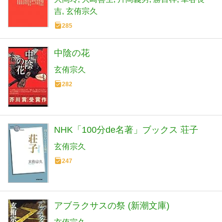
吉
玄侑宗久
285
中陰の花
玄侑宗久
282
NHK「100分de名著」ブックス 荘子
玄侑宗久
247
アブラクサスの祭 (新潮文庫)