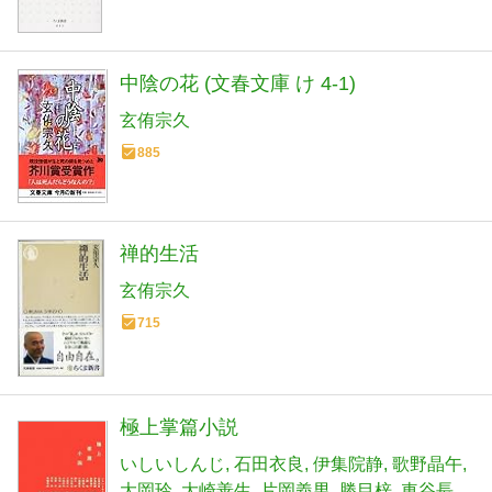
中陰の花 (文春文庫 け 4-1)
玄侑宗久
885
禅的生活
玄侑宗久
715
極上掌篇小説
いしいしんじ
石田衣良
伊集院静
歌野晶午
大岡玲
大崎善生
片岡義男
勝目梓
車谷長