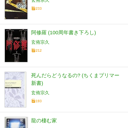
玄侑宗久
233
阿修羅 (100周年書き下ろし)
玄侑宗久
212
死んだらどうなるの? (ちくまプリマー
新書)
玄侑宗久
193
龍の棲む家