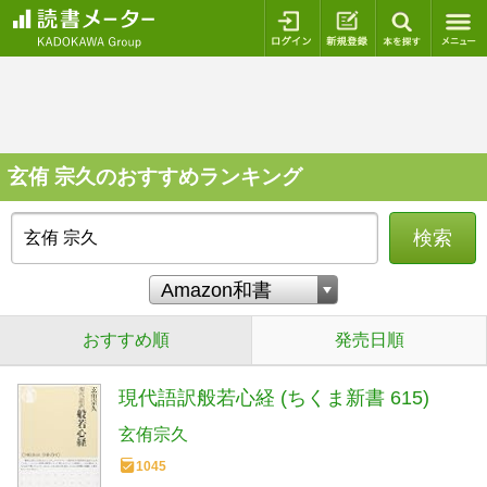
ログイン
新規登録
本を探
玄侑 宗久のおすすめランキング
検索
おすすめ順
発売日順
現代語訳般若心経 (ちくま新書 615)
玄侑宗久
1045