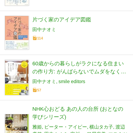
片づく家のアイデア図鑑
田中ナオミ
114
60歳からの暮らしがラクになる住まい
の作り方: がんばらないでムダをなくす
「片づく」家事と収納の知恵袋
田中ナオミ
smile editors
57
NHK心おどる あの人の台所 (おとなの
学びシリーズ)
雅姫
ピーター・アイビー
横山タカ子
渡辺