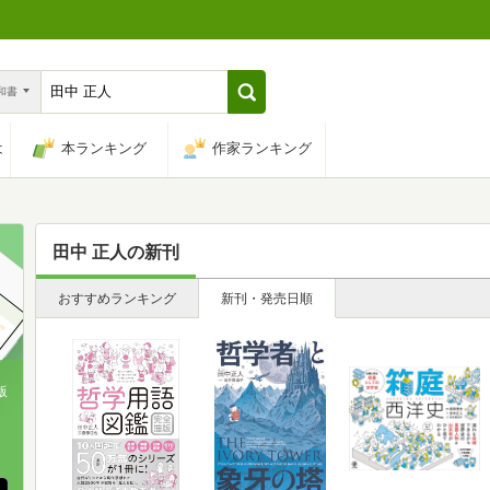
n和書
は
本ランキング
作家ランキング
田中 正人
の新刊
おすすめランキング
新刊・発売日順
版
、