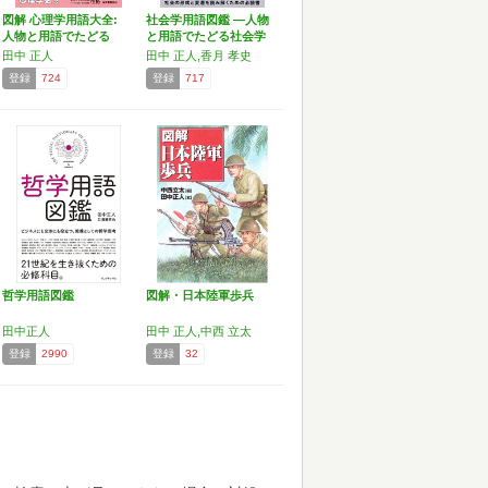
図解 心理学用語大全:
社会学用語図鑑 ―人物
人物と用語でたどる
と用語でたどる社会学
心…
の…
田中 正人
田中 正人,香月 孝史
登録
724
登録
717
哲学用語図鑑
図解・日本陸軍歩兵
田中正人
田中 正人,中西 立太
登録
2990
登録
32