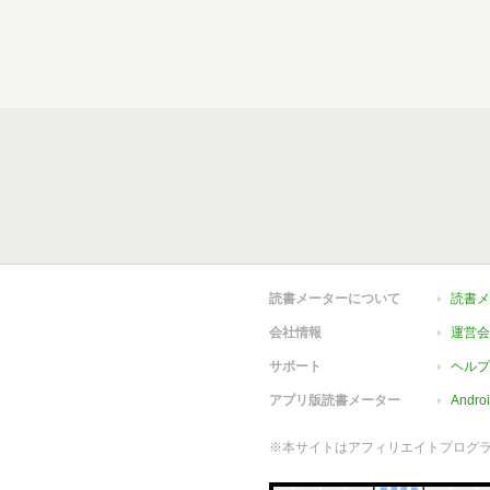
読書メーターについて
読書メ
会社情報
運営会
サポート
ヘルプ
アプリ版読書メーター
Andr
※本サイトはアフィリエイトプログ