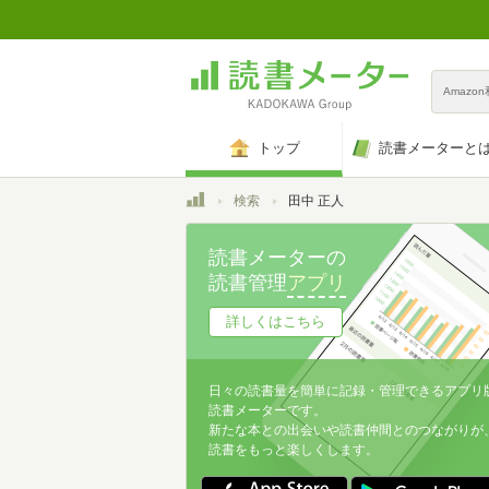
Amazo
トップ
読書メーターと
トップ
検索
田中 正人
読書メーターの
読書管理
アプリ
詳しくはこちら
日々の読書量を簡単に記録・管理できるアプリ
読書メーターです。
新たな本との出会いや読書仲間とのつながりが
読書をもっと楽しくします。