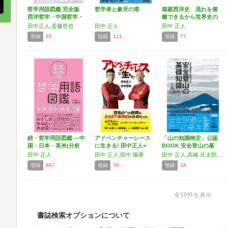
哲学用語図鑑 完全版
哲学者と象牙の塔
箱庭西洋史 流れを俯
西洋哲学・中国哲学・
瞰できるから世界史の
日…
重要…
田中正人,斎藤哲也
田中 正人
田中 正人
登録
65
登録
121
登録
77
続・哲学用語図鑑 ―中
アドベンチャーレース
「山の知識検定」公認
国・日本・英米(分析
に生きる! 田中正人×
BOOK 安全登山の基
哲…
田…
礎…
田中 正人
田中 正人,田中 陽希
田中 正人,高橋 庄太郎,村越 真,宮内 佐季子,猪熊 隆之,羽根田 治,野口 いづみ,樋口 一郎
登録
687
登録
76
登録
18
全10件を表示
書誌検索オプションについて