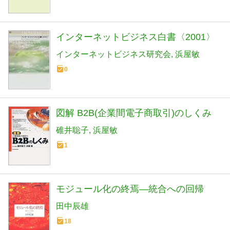
インターネットビジネス白書〈2001〉
インターネットビジネス研究会
浜屋敏
0
図解 B2B(企業間電子商取引)のしくみ
碓井聡子
浜屋敏
1
モジュール化の終焉―統合への回帰
田中辰雄
18