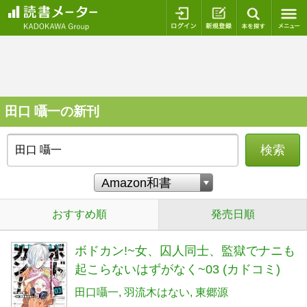
ログイン
新規登録
本を探
田口 囁一の新刊
検索
おすすめ順
発売日順
ボドカン!~女、囚人同士、監獄でナニも
起こらないはずがなく~03 (カドコミ)
田口囁一
羽流木はない
東郷源