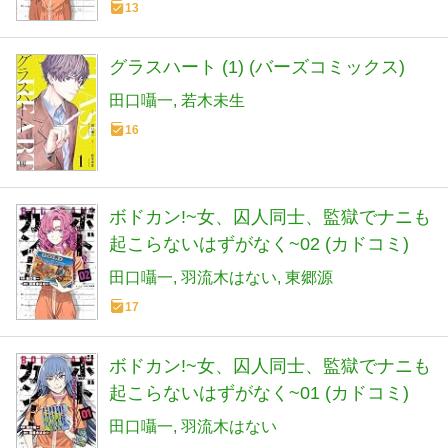
13
グラスハート (1) (バーズコミックス)
田口囁一
若木未生
16
ボドカン!~女、囚人同士、監獄でナニも
起こらないはずがなく~02 (カドコミ)
田口囁一
羽流木はない
東郷源
17
ボドカン!~女、囚人同士、監獄でナニも
起こらないはずがなく~01 (カドコミ)
田口囁一
羽流木はない