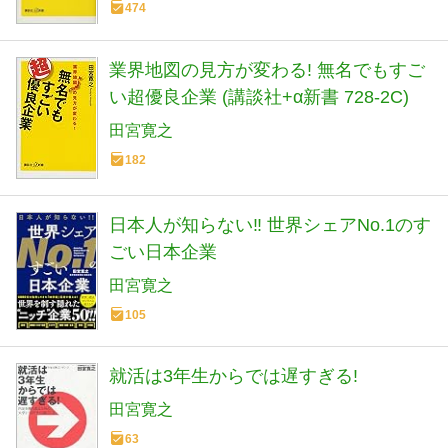
474
業界地図の見方が変わる! 無名でもすご
い超優良企業 (講談社+α新書 728-2C)
田宮寛之
182
日本人が知らない‼ 世界シェアNo.1のす
ごい日本企業
田宮寛之
105
就活は3年生からでは遅すぎる!
田宮寛之
63