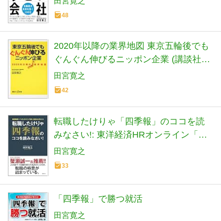
田宮寛之
48
2020年以降の業界地図 東京五輪後でも
ぐんぐん伸びるニッポン企業 (講談社+α
新書 728-3C)
田宮寛之
42
転職したけりゃ「四季報」のココを読
みなさい!: 東洋経済HRオンライン「現
役」編集長が教える
田宮寛之
33
「四季報」で勝つ就活
田宮寛之