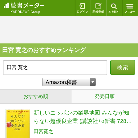
ログイン
新規登録
本を探
田宮 寛之のおすすめランキング
検索
おすすめ順
発売日順
新しいニッポンの業界地図 みんなが知
らない超優良企業 (講談社+α新書 728-
1C)
田宮寛之