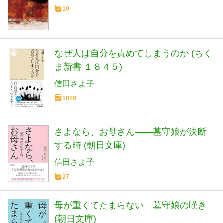
10
なぜ人は自分を責めてしまうのか (ちく
ま新書 １８４５)
信田さよ子
1018
さよなら、お母さん――墓守娘が決断
する時 (朝日文庫)
信田さよ子
27
母が重くてたまらない 墓守娘の嘆き
(朝日文庫)