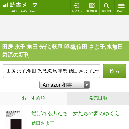
ログイン
新規登録
本を探
田房 永子,角田 光代,萩尾 望都,信田 さよ子,水無田
気流の新刊
検索
おすすめ順
発売日順
選ばれる男たち―女たちの夢のゆくえ
信田さよ子