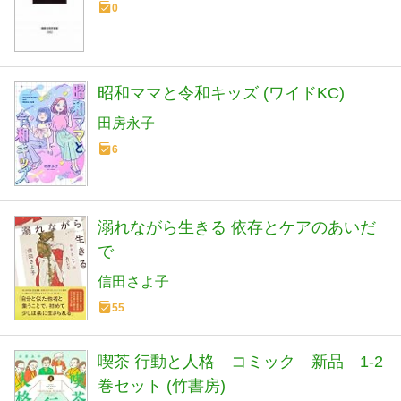
0
昭和ママと令和キッズ (ワイドKC)
田房永子
6
溺れながら生きる 依存とケアのあいだ
で
信田さよ子
55
喫茶 行動と人格 コミック 新品 1-2
巻セット (竹書房)