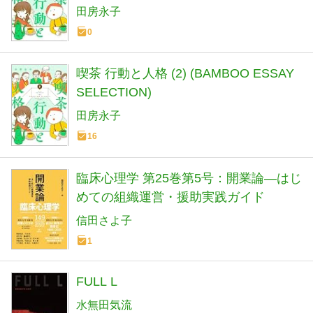
田房永子
0
喫茶 行動と人格 (2) (BAMBOO ESSAY
SELECTION)
田房永子
16
臨床心理学 第25巻第5号：開業論―はじ
めての組織運営・援助実践ガイド
信田さよ子
1
FULL L
水無田気流