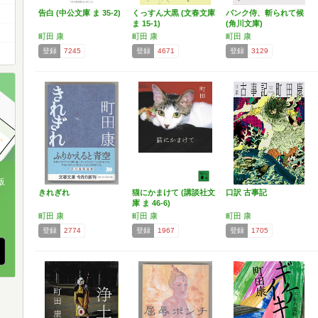
告白 (中公文庫 ま 35-2)
くっすん大黒 (文春文庫
パンク侍、斬られて候
ま 15-1)
(角川文庫)
町田 康
町田 康
町田 康
登録
7245
登録
4671
登録
3129
版
きれぎれ
猫にかまけて (講談社文
口訳 古事記
庫 ま 46-6)
、
町田 康
町田 康
町田 康
登録
2774
登録
1967
登録
1705