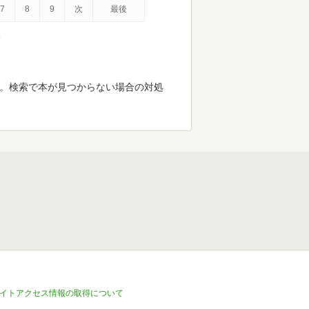
7
8
9
次
最後
示
す。検索で本が見つからない場合の対処
イトアクセス情報の取得について