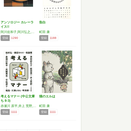
アンソロジー カレーラ
告白
イス!!
阿川佐和子,阿川弘之,獅子文六,東海林さだお,安西水丸,滝田ゆう,寺山修司,中島らも,林真理子,藤原新也,古山高麗雄,町田康,色川武大,向田邦子,村松友視,山口瞳,池波正太郎,吉本隆明,よしもとばなな,吉行淳之介,伊集院静,泉麻人,伊丹十三,五木寛之,井上ひさし,井上靖,内田百閒,内館牧子,小津安二郎,尾辻克彦,神吉拓郎,北杜夫,久住昌之
町田 康
登録
1290
登録
1188
考えるマナー (中公文庫
猫のエルは
ち 8-3)
赤瀬川 原平,井上 荒野,劇団 ひとり,佐藤 優,髙橋 秀実,津村 記久子,平松 洋子,穂村 弘,町田 康,三浦 しをん,楊 逸,鷲田 清一
町田 康
登録
1111
登録
1111