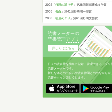
2002「
権現の踊り子
」第28回川端康成文学賞
2005「
告白
」第41回谷崎潤一郎賞
2008「
宿屋めぐり
」第61回野間文芸賞
読書メーターの
読書管理
アプリ
詳しくはこちら
日々の読書量を簡単に記録・管理できるアプリ
読書メーターです。
新たな本との出会いや読書仲間とのつながりが
読書をもっと楽しくします。