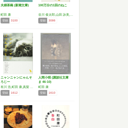
夫婦茶碗 (新潮文庫)
100万分の1回のねこ
町田 康
谷川 俊太郎,山田 詠美,江國 香織,岩瀬 成子,くどう なおこ,井上 荒野,角田 光代,町田 康,今江 祥智,唯野 未歩子,綿矢 りさ,川上 弘美,広瀬 弦
登録
3100
登録
3086
ニャンニャンにゃんそ
人間小唄 (講談社文庫
ろじー
ま 46-10)
有川 浩,町田 康,真梨 幸子,小松 エメル,蛭田 亜紗子,ねこまき(ミューズワーク),北道 正幸,益田 ミリ,ちっぴ
町田 康
登録
1612
登録
1610