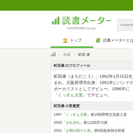
Amazo
トップ
読書メーターと
トップ
検索
町田 康
町田康 のプロフィール
町田康（まちだこう）。1962年1月15日生
まれ。大阪府堺市出身。1981年にバンド
ボーカリストとしてデビュー。1996年に
「
くっすん大黒
」でデビュー。
町田康 の受賞歴
1997「
くっすん大黒
」第19回野間文芸新人賞
2000「
きれぎれ
」第123回芥川賞
2001「
土間の四十八滝
」第9回萩原朔太郎賞