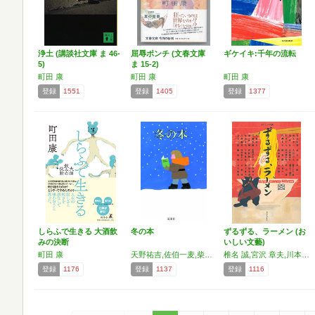
浄土 (講談社文庫 ま 46-
屈辱ポンチ (文春文庫
ギケイキ:千年の流転
5)
ま 15-2)
町田 康
町田 康
町田 康
登録
1551
登録
1405
登録
1377
しらふで生きる 大酒飲
冬の本
ずるずる、ラーメン (お
みの決断
いしい文藝)
町田 康
天野祐吉,佐伯一麦,柴田元幸,山田太一,武田花,友部正人,町田康,安西水丸,穂村弘,堀込高樹,ホンマタカシ,万城目学,又吉直樹,いがらしみきお,池内 紀,伊藤比呂美,角田光代,片岡義男,北村薫,久住昌之
椎名 誠,宮沢 章夫,川本 三郎,角田 光代,池上 永一,吉村 昭,津村 記久子,久住 昌之,町田 康,島本 理生,内澤 旬子,内館 牧子,東海林 さだお,村松 友視,千葉 雅也,林 静一,丸山 健二,片岡 義男,池部 良,丸谷 才一,北 杜夫,開高 健,古波蔵 保好,荒木 経惟,馳 星周,藤子・F・不二雄,藤子 不二雄A,森下 典子,曽野 綾子,沢木 耕太郎,吉本 隆明,江國 香織,石垣 りん
登録
1176
登録
1137
登録
1116