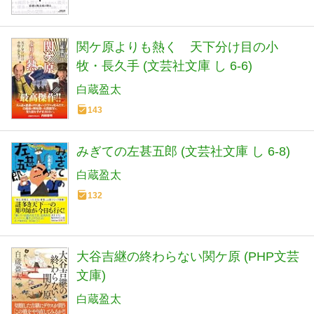
関ケ原よりも熱く 天下分け目の小
牧・長久手 (文芸社文庫 し 6-6)
白蔵盈太
143
みぎての左甚五郎 (文芸社文庫 し 6-8)
白蔵盈太
132
大谷吉継の終わらない関ケ原 (PHP文芸
文庫)
白蔵盈太