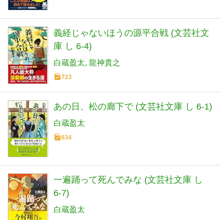
義経じゃないほうの源平合戦 (文芸社文
庫 し 6-4)
白蔵盈太
龍神貴之
723
あの日、松の廊下で (文芸社文庫 し 6-1)
白蔵盈太
634
一遍踊って死んでみな (文芸社文庫 し
6-7)
白蔵盈太