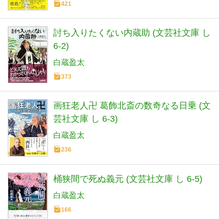
421
討ち入りたくない内蔵助 (文芸社文庫 し
6-2)
白蔵盈太
373
画狂老人卍 葛飾北斎の数奇なる日乗 (文
芸社文庫 し 6-3)
白蔵盈太
236
桶狭間で死ぬ義元 (文芸社文庫 し 6-5)
白蔵盈太
166