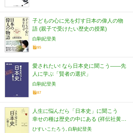
子どもの心に光を灯す日本の偉人の物
語 (親子で受けたい歴史の授業)
白駒妃登美
95
愛されたい! なら日本史に聞こう――先
人に学ぶ「賢者の選択」
白駒妃登美
87
人生に悩んだら「日本史」に聞こう
幸せの種は歴史の中にある (祥伝社黄金
文庫)
ひすいこたろう
白駒妃登美