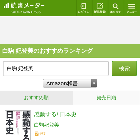
ログイン
新規登録
本を探
白駒 妃登美のおすすめランキング
検索
おすすめ順
発売日順
感動する! 日本史
白駒妃登美
157