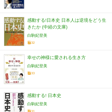
感動する!日本史 日本人は逆境をどう生
きたか (中経の文庫)
白駒妃登美
32
幸せの神様に愛される生き方
白駒妃登美
33
感動する! 日本史
白駒妃登美
31