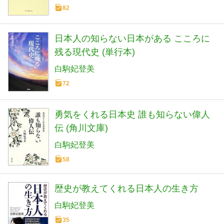
82
日本人の知らない日本がある こころに
残る現代史 (単行本)
白駒妃登美
72
勇気をくれる日本史 誰も知らない偉人
伝 (角川文庫)
白駒妃登美
58
歴史が教えてくれる日本人の生き方
白駒妃登美
35