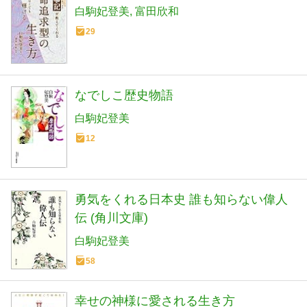
白駒妃登美
富田欣和
29
なでしこ歴史物語
白駒妃登美
12
勇気をくれる日本史 誰も知らない偉人
伝 (角川文庫)
白駒妃登美
58
幸せの神様に愛される生き方