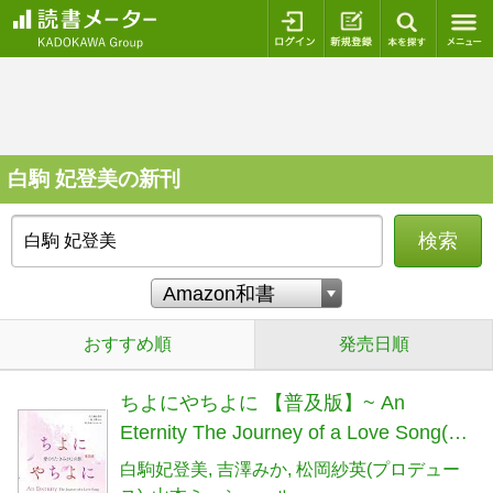
ログイン
新規登録
本を探
白駒 妃登美の新刊
検索
おすすめ順
発売日順
ちよにやちよに 【普及版】~ An
Eternity The Journey of a Love Song(バ
イリンガル和英対訳絵本 朗読特典映像
白駒妃登美
吉澤みか
松岡紗英(プロデュー
付き)