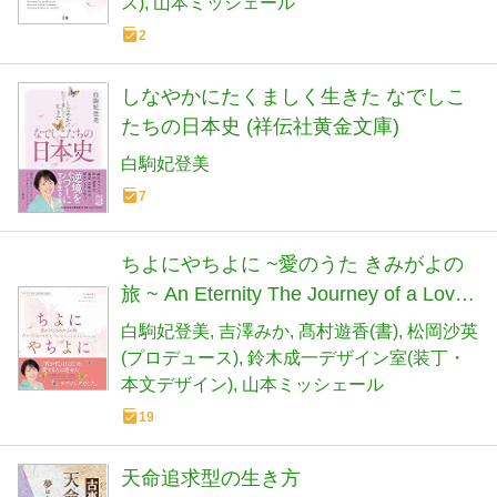
ス)
山本ミッシェール
2
しなやかにたくましく生きた なでしこ
たちの日本史 (祥伝社黄金文庫)
白駒妃登美
7
ちよにやちよに ~愛のうた きみがよの
旅 ~ An Eternity The Journey of a Love
Song(バイリンガル和英対訳絵本 朗読特
白駒妃登美
吉澤みか
髙村遊香(書)
松岡沙英
典映像付き)
(プロデュース)
鈴木成一デザイン室(装丁・
本文デザイン)
山本ミッシェール
19
天命追求型の生き方