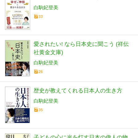
白駒妃登美
33
愛されたい! なら日本史に聞こう (祥伝
社黄金文庫)
白駒妃登美
26
歴史が教えてくれる日本人の生き方
白駒妃登美
35
子どもの心に光を灯す日本の偉人の物