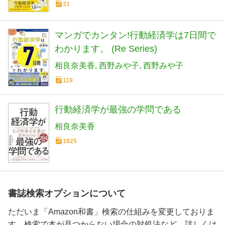
31
マンガでカンタン!行動経済学は7日間で
わかります。 (Re Series)
相良奈美香
西野みや子
西野みや子
119
行動経済学が最強の学問である
相良奈美香
1825
書誌検索オプションについて
ただいま「Amazon和書」検索の仕組みを変更しておりま
す。検索で本が見つからない場合の対処法など、詳しくは