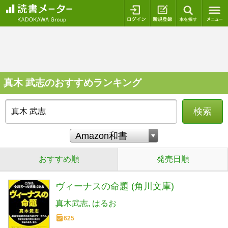
ログイン
新規登録
本を探
真木 武志のおすすめランキング
検索
おすすめ順
発売日順
ヴィーナスの命題 (角川文庫)
真木武志
はるお
625