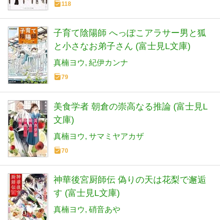
118
子育て陰陽師 へっぽこアラサー男と狐
と小さなお弟子さん (富士見L文庫)
真楠ヨウ
紀伊カンナ
79
美食学者 朝倉の崇高なる推論 (富士見L
文庫)
真楠ヨウ
サマミヤアカザ
70
神華後宮厨師伝 偽りの天は花梨で邂逅
す (富士見L文庫)
真楠ヨウ
硝音あや