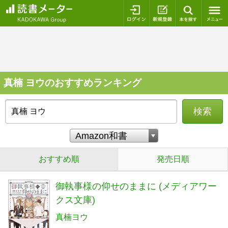
ログイン
新規登録
本を探
真楠 ヨウのおすすめランキング
検索
おすすめ順
発売日順
御執事様の仰せのままに (メディアワー
クス文庫)
真楠ヨウ