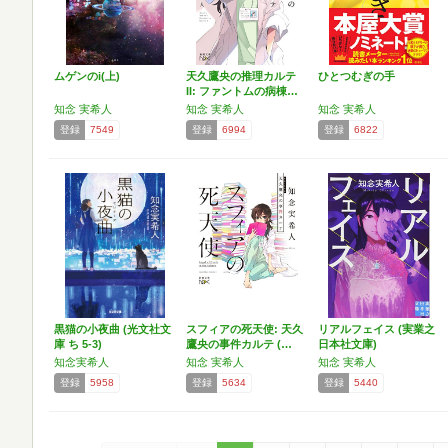
ムゲンのi(上)
天久鷹央の推理カルテ
ひとつむぎの手
II: ファントムの病棟…
知念 実希人
知念 実希人
知念 実希人
登録
7549
登録
6994
登録
6822
黒猫の小夜曲 (光文社文
スフィアの死天使: 天久
リアルフェイス (実業之
庫 ち 5-3)
鷹央の事件カルテ (…
日本社文庫)
知念実希人
知念 実希人
知念 実希人
登録
5958
登録
5634
登録
5440