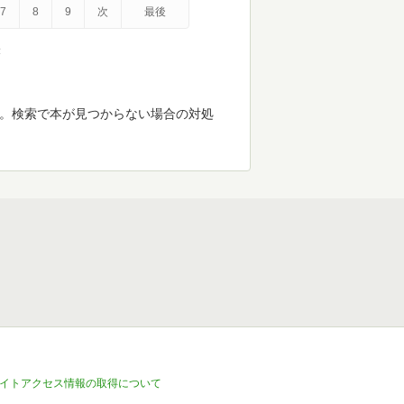
7
8
9
次
最後
示
す。検索で本が見つからない場合の対処
イトアクセス情報の取得について