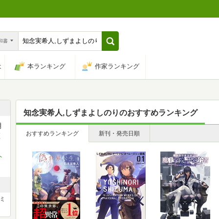
n和書
は
本ランキング
作家ランキング
知念実希人,しずまよしのり
のおすすめランキング
月
おすすめランキング
新刊・発売日順
医
ト
ミ