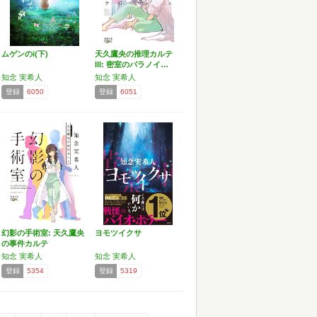
ムゲンのi(下)
天久鷹央の推理カルテ
III: 密室のパラノイ…
知念 実希人
知念 実希人
登録
6050
登録
6051
幻影の手術室: 天久鷹央
ヨモツイクサ
の事件カルテ
知念 実希人
知念 実希人
登録
5354
登録
5319