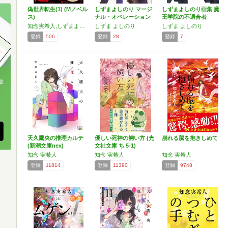
偽世界転生(1) (Mノベル
しずまよしのり マージ
しずまよしのり画集 魔
ス)
ナル・オペレーション
王学院の不適合者
画…
知念実希人,しずまよしのり
しずま よしのり
しずま よしのり
登録
506
登録
28
登録
7
版
、
天久鷹央の推理カルテ
優しい死神の飼い方 (光
崩れる脳を抱きしめて
(新潮文庫nex)
文社文庫 ち 5-1)
知念 実希人
知念 実希人
知念 実希人
登録
11814
登録
11390
登録
9748