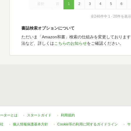
最初
前
1
2
3
4
5
6
全246件中 1 - 20件を表
書誌検索オプションについて
ただいま「Amazon和書」検索の仕組みを変更しておりま
法など、詳しくは
こちらのお知らせ
をご確認ください。
ーターとは
スタートガイド
利用規約
社
個人情報保護基本方針
Cookie等の利用に関するガイドライン
サ