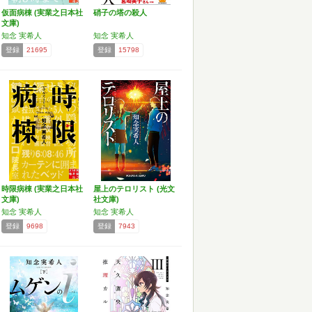
仮面病棟 (実業之日本社
硝子の塔の殺人
文庫)
知念 実希人
知念 実希人
登録
21695
登録
15798
時限病棟 (実業之日本社
屋上のテロリスト (光文
文庫)
社文庫)
知念 実希人
知念 実希人
登録
9698
登録
7943