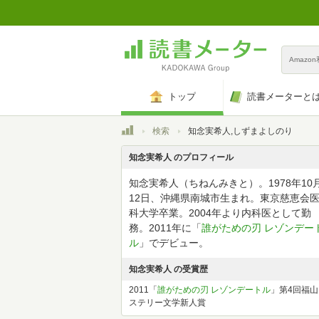
Amazo
トップ
読書メーターと
トップ
検索
知念実希人,しずまよしのり
知念実希人 のプロフィール
知念実希人（ちねんみきと）。1978年10
12日、沖縄県南城市生まれ。東京慈恵会
科大学卒業。2004年より内科医として勤
務。2011年に「
誰がための刃 レゾンデー
ル
」でデビュー。
知念実希人 の受賞歴
2011「
誰がための刃 レゾンデートル
」第4回福山
ステリー文学新人賞