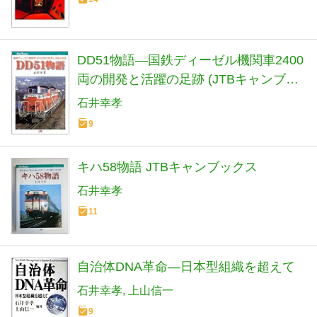
DD51物語―国鉄ディーゼル機関車2400
両の開発と活躍の足跡 (JTBキャンブッ
クス)
石井幸孝
9
キハ58物語 JTBキャンブックス
石井幸孝
11
自治体DNA革命―日本型組織を超えて
石井幸孝
上山信一
9