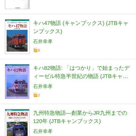
キハ47物語 (キャンブックス) (JTBキャ
ンブックス)
石井幸孝
8
キハ82物語: 「はつかり」で始まったデ
ィーゼル特急半世紀の物語 (JTBキャン
ブックス)
石井幸孝
2
九州特急物語―創業からJR九州までの
120年 (JTBキャンブックス)
石井幸孝