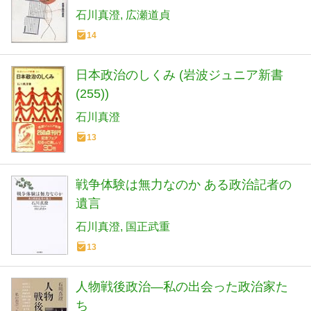
石川真澄
広瀬道貞
14
日本政治のしくみ (岩波ジュニア新書
(255))
石川真澄
13
戦争体験は無力なのか ある政治記者の
遺言
石川真澄
国正武重
13
人物戦後政治―私の出会った政治家た
ち