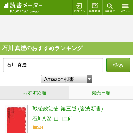
ログイン
新規登録
本を探
石川 真澄のおすすめランキング
検索
おすすめ順
発売日順
戦後政治史 第三版 (岩波新書)
石川真澄
山口二郎
524