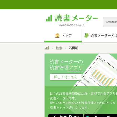
Amazo
トップ
読書メーターと
トップ
検索
石田明
読書メーターの
読書管理
アプリ
詳しくはこちら
日々の読書量を簡単に記録・管理できるアプリ
読書メーターです。
新たな本との出会いや読書仲間とのつながりが
読書をもっと楽しくします。