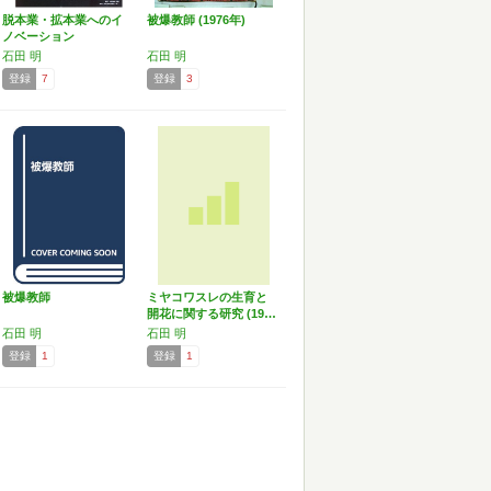
脱本業・拡本業へのイ
被爆教師 (1976年)
ノベーション
石田 明
石田 明
登録
7
登録
3
被爆教師
ミヤコワスレの生育と
開花に関する研究 (19…
石田 明
石田 明
登録
1
登録
1