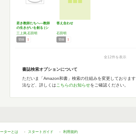
若き教師たちへ―教師
答え合わせ
の生きがいを創る (シ
リ…
三上満,石田明
石田明
登録
1
登録
1
全12件を表示
書誌検索オプションについて
ただいま「Amazon和書」検索の仕組みを変更しておりま
法など、詳しくは
こちらのお知らせ
をご確認ください。
ーターとは
スタートガイド
利用規約