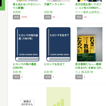
答え合わせ (マガジンハ
万歳アンラッキー
全方位型お笑いマガジ
ウス新書)
ン コメ旬 COMEDY…
石田明
石田 明
ラリー遠田,山里亮太,ジャルジャル,オードリー,鳥居みゆき,横澤夏子,南海キャンディーズ,オリエンタルラジオ,稲垣早希,西野亮廣,石田明,田中卓志,又吉直樹,キャプテン渡辺,バイきんぐ,ピース,バカリズム,福田彩乃,おかもとまり,若林正恭
登録
1035
登録
91
登録
14
ヒロシマの母の遺産
ヒロシマを生きて
若き教師たちへ―教師
(1981年)
の生きがいを創る (19…
石田 明
石田 明
三上 満,石田 明
登録
2
登録
2
登録
2