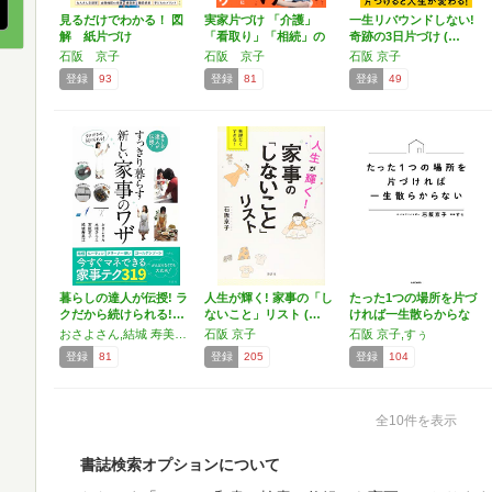
見るだけでわかる！ 図
実家片づけ 「介護」
一生リバウンドしない!
解 紙片づけ
「看取り」「相続」の
奇跡の3日片づけ (…
不安…
石阪 京子
石阪 京子
石阪 京子
登録
93
登録
81
登録
49
暮らしの達人が伝授! ラ
人生が輝く! 家事の「し
たった1つの場所を片づ
クだから続けられる!…
ないこと」リスト (…
ければ一生散らからな
い
おさよさん,結城 寿美江,本橋 ひろえ,石阪 京子
石阪 京子
石阪 京子,すぅ
登録
81
登録
205
登録
104
全10件を表示
書誌検索オプションについて