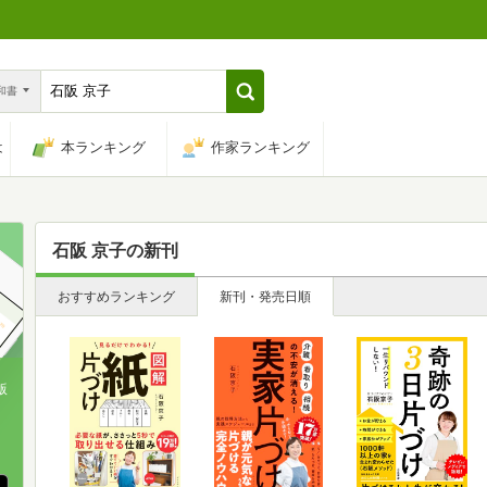
n和書
は
本ランキング
作家ランキング
石阪 京子
の新刊
おすすめランキング
新刊・発売日順
版
、