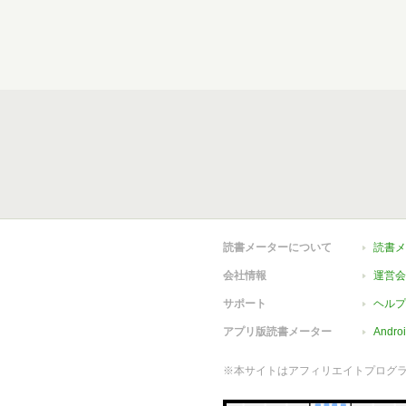
読書メーターについて
読書メ
会社情報
運営会
サポート
ヘルプ
アプリ版読書メーター
Andr
※本サイトはアフィリエイトプログ