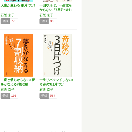
人生が変わる 紙片づけ!
一回やれば、一生散ら
からない「3日片づけ」
プ…
石阪 京子
石阪 京子
登録
775
登録
358
二度と散らからない! 夢
一生リバウンドしない!
をかなえる7割収納
奇跡の3日片づけ
石阪 京子
石阪 京子
登録
193
登録
584