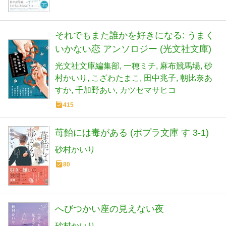
それでもまた誰かを好きになる: うまく
いかない恋 アンソロジー (光文社文庫)
光文社文庫編集部
一穂ミチ
麻布競馬場
砂
村かいり
こざわたまこ
田中兆子
朝比奈あ
すか
千加野あい
カツセマサヒコ
415
苺飴には毒がある (ポプラ文庫 す 3-1)
砂村かいり
80
へびつかい座の見えない夜
砂村かいり