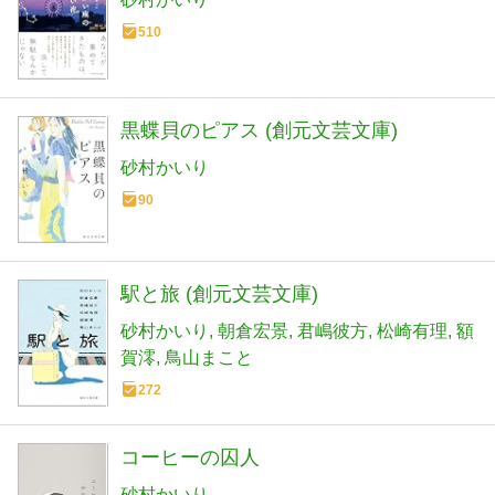
510
黒蝶貝のピアス (創元文芸文庫)
砂村かいり
90
駅と旅 (創元文芸文庫)
砂村かいり
朝倉宏景
君嶋彼方
松崎有理
額
賀澪
鳥山まこと
272
コーヒーの囚人
砂村かいり