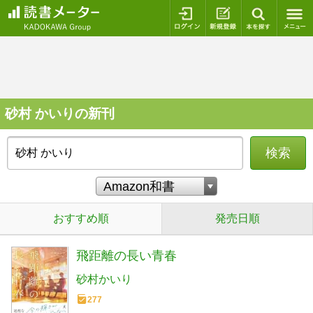
ログイン
新規登録
本を探
砂村 かいりの新刊
検索
おすすめ順
発売日順
飛距離の長い青春
砂村かいり
277