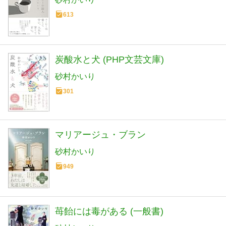
613
炭酸水と犬 (PHP文芸文庫)
砂村かいり
301
マリアージュ・ブラン
砂村かいり
949
苺飴には毒がある (一般書)