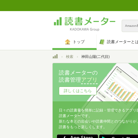
Amazo
トップ
読書メーターと
トップ
検索
神田山陽(二代目)
読書メーターの
読書管理
アプリ
詳しくはこちら
日々の読書量を簡単に記録・管理できるアプリ
読書メーターです。
新たな本との出会いや読書仲間とのつながりが
読書をもっと楽しくします。