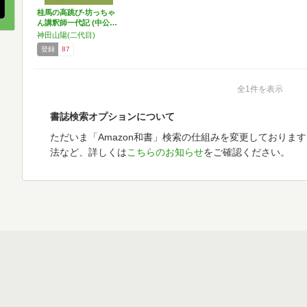
桂馬の高跳び-坊っちゃ
ん講釈師一代記 (中公…
神田山陽(二代目)
登録
87
全1件を表示
書誌検索オプションについて
ただいま「Amazon和書」検索の仕組みを変更しておりま
法など、詳しくは
こちらのお知らせ
をご確認ください。