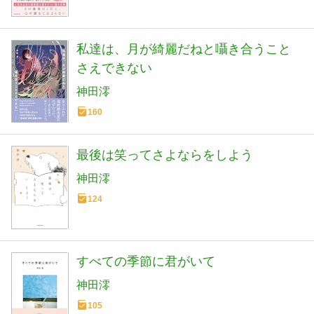
私達は、月が綺麗だねと囁き合うこと
さえできない
神田澪
160
最後は笑ってさよならをしよう
神田澪
124
すべての季節に君がいて
神田澪
105