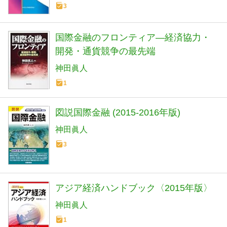
3
国際金融のフロンティア―経済協力・
開発・通貨競争の最先端
神田眞人
1
図説国際金融 (2015-2016年版)
神田眞人
3
アジア経済ハンドブック〈2015年版〉
神田眞人
1