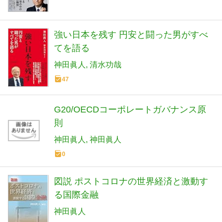
強い日本を残す 円安と闘った男がすべ
てを語る
神田眞人
清水功哉
47
G20/OECDコーポレートガバナンス原
則
神田眞人
神田眞人
0
図説 ポストコロナの世界経済と激動す
る国際金融
神田眞人