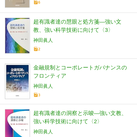
6
超有識者達の慧眼と処方箋―強い文
教、強い科学技術に向けて〈3〉
神田眞人
2
金融規制とコーポレートガバナンスの
フロンティア
神田眞人
3
超有識者達の洞察と示唆―強い文教、
強い科学技術に向けて〈2〉
神田眞人