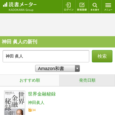
ログイン
新規登録
本を探
神田 眞人の新刊
検索
おすすめ順
発売日順
世界金融秘録
神田眞人
34