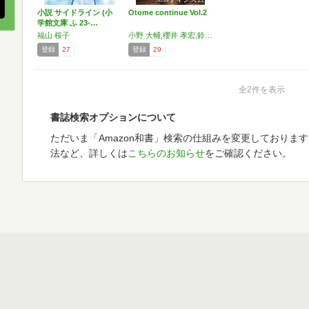
小説 サイドライン (小
Otome continue Vol.2
学館文庫 ふ 23-…
福山 桜子
小野 大輔,櫻井 孝宏,鈴木 勝吾,岡田 麿里,松下 優也,福山 桜子,くらもち ふさこ,内田 明理,藤原 ヒロ,忍成 修吾,えすと えむ,山本 匠馬,キリンジ,雁 須磨子,御徒町 鳩,フットボールアワー,ナイツ,相馬 圭祐
登録
27
登録
29
全2件を表示
書誌検索オプションについて
ただいま「Amazon和書」検索の仕組みを変更しておりま
法など、詳しくは
こちらのお知らせ
をご確認ください。