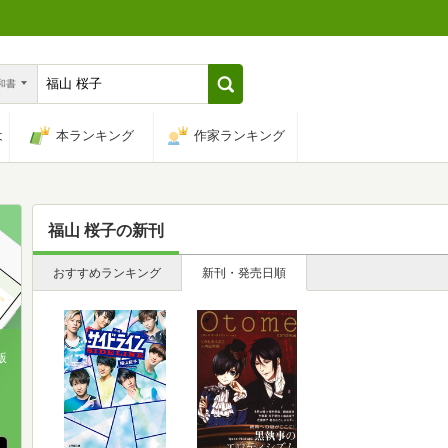
n和書
は
本ランキング
作家ランキング
福山 桜子
の新刊
おすすめランキング
新刊・発売日順
版
、