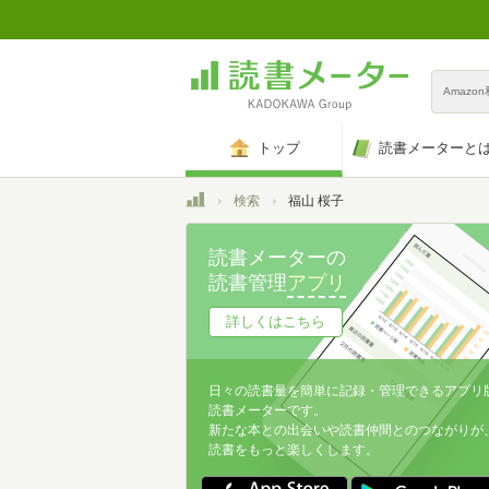
Amazo
トップ
読書メーターと
トップ
検索
福山 桜子
読書メーターの
読書管理
アプリ
詳しくはこちら
日々の読書量を簡単に記録・管理できるアプリ
読書メーターです。
新たな本との出会いや読書仲間とのつながりが
読書をもっと楽しくします。