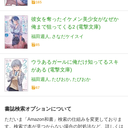
165
彼女を奪ったイケメン美少女がなぜか
俺まで狙ってくる2 (電撃文庫)
福田週人
さなだケイスイ
85
ウラあるガールに俺だけ知ってるスキ
がある (電撃文庫)
福田週人
たぴおか
たぴおか
67
書誌検索オプションについて
ただいま「Amazon和書」検索の仕組みを変更しておりま
す。検索で本が見つからない場合の対処法など、詳しくは