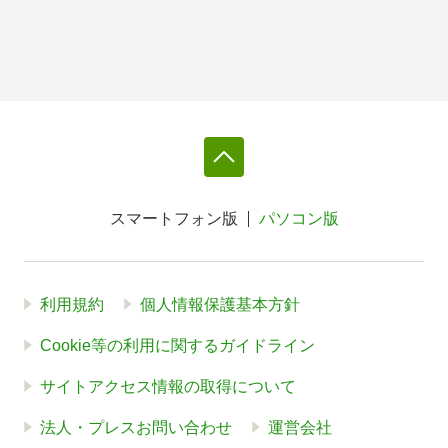
スマートフォン版
パソコン版
利用規約
個人情報保護基本方針
Cookie等の利用に関するガイドライン
サイトアクセス情報の取得について
法人・プレスお問い合わせ
運営会社