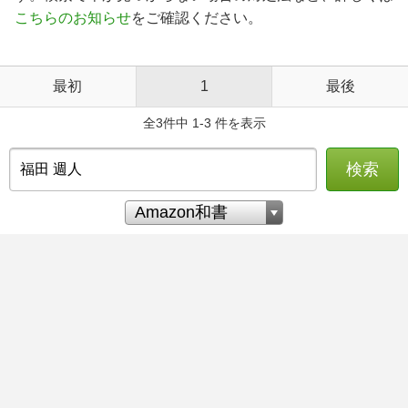
こちらのお知らせ
をご確認ください。
最初
1
最後
全3件中 1-3 件を表示
検索