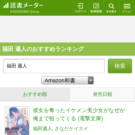
ログイン
新規登録
本を探
福田 週人のおすすめランキング
検索
おすすめ順
発売日順
彼女を奪ったイケメン美少女がなぜか
俺まで狙ってくる (電撃文庫)
福田週人
さなだケイスイ