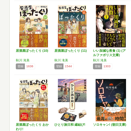
居酒屋ぼったくり (10)
居酒屋ぼったくり (11)
いい加減な夜食 (1) (ア
ルファポリス文庫)
秋川 滝美
秋川 滝美
秋川 滝美
登録
1636
登録
1544
登録
1303
居酒屋ぼったくり おか
ひとり旅日和 縁結び!
ソロキャン! (朝日文庫)
わり!