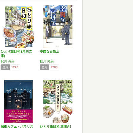
ひとり旅日和 (角川文
幸腹な百貨店
庫)
秋川 滝美
秋川 滝美
登録
1293
登録
1286
深夜カフェ・ポラリス
ひとり旅日和 運開き!