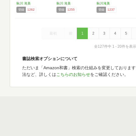
秋川 滝美
秋川 滝美
秋川滝美
登録
1262
登録
1255
登録
1237
最初
前
1
2
3
4
5
全127件中 1 - 20件を表
書誌検索オプションについて
ただいま「Amazon和書」検索の仕組みを変更しておりま
法など、詳しくは
こちらのお知らせ
をご確認ください。