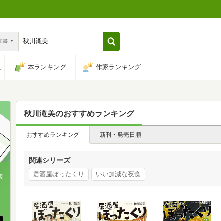
n和書
は
本ランキング
作家ランキング
秋川滝美
のおすすめランキング
おすすめランキング
新刊・発売日順
関連シリーズ
居酒屋ぼったくり
いい加減な夜食
版
、