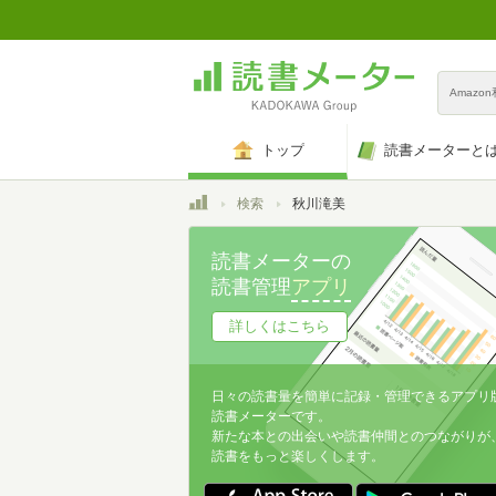
Amazo
トップ
読書メーターと
トップ
検索
秋川滝美
読書メーターの
読書管理
アプリ
詳しくはこちら
日々の読書量を簡単に記録・管理できるアプリ
読書メーターです。
新たな本との出会いや読書仲間とのつながりが
読書をもっと楽しくします。