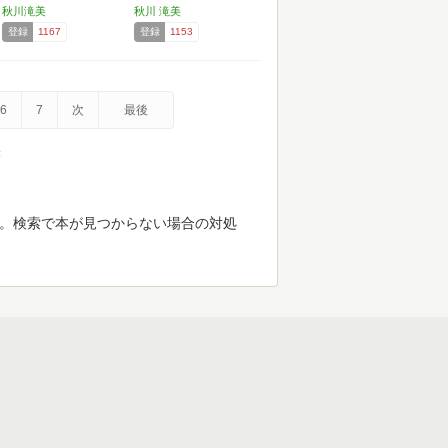
秋川滝美
秋川 滝美
登録
1167
登録
1153
6
7
次
最後
示
す。検索で本が見つからない場合の対処