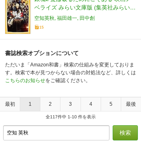
ベライズ みらい文庫版 (集英社みらい文
庫)
空知英秋
福田雄一
田中創
15
書誌検索オプションについて
ただいま「Amazon和書」検索の仕組みを変更しておりま
す。検索で本が見つからない場合の対処法など、詳しくは
こちらのお知らせ
をご確認ください。
最初
1
2
3
4
5
最後
全117件中 1-10 件を表示
検索