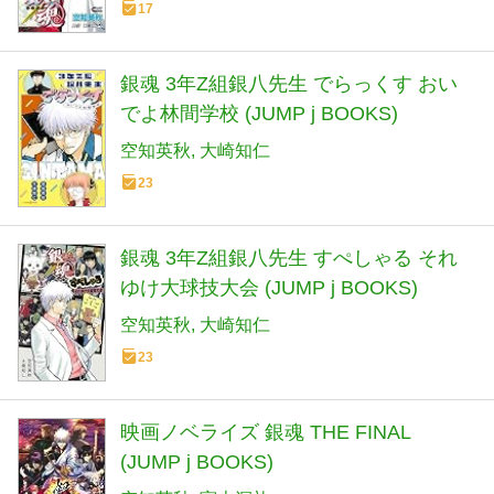
17
銀魂 3年Z組銀八先生 でらっくす おい
でよ林間学校 (JUMP j BOOKS)
空知英秋
大崎知仁
23
銀魂 3年Z組銀八先生 すぺしゃる それ
ゆけ大球技大会 (JUMP j BOOKS)
空知英秋
大崎知仁
23
映画ノベライズ 銀魂 THE FINAL
(JUMP j BOOKS)