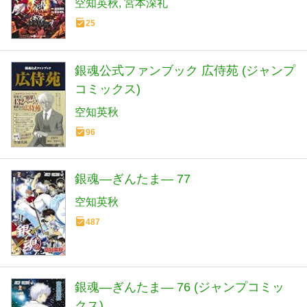
空知英秋
宮本深礼
25
銀魂公式ファンブック 広侍苑 (ジャンプ
コミックス)
空知英秋
96
銀魂―ぎんたま― 77
空知英秋
487
銀魂―ぎんたま― 76 (ジャンプコミッ
クス)