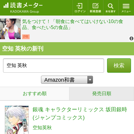
ログイン
新規登録
本を探
空知 英秋の新刊
検索
おすすめ順
発売日順
銀魂 キャラクターリミックス 坂田銀時
(ジャンプコミックス)
空知英秋