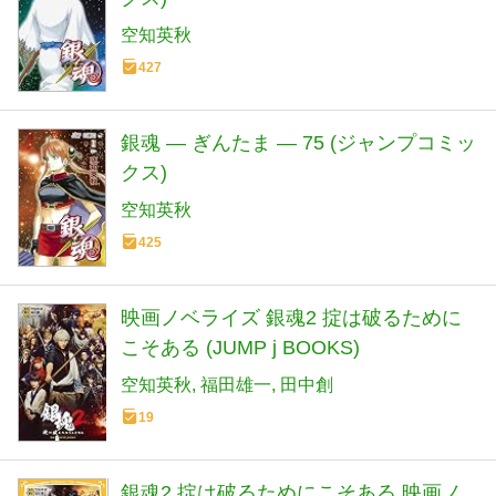
空知英秋
427
銀魂 ― ぎんたま ― 75 (ジャンプコミッ
クス)
空知英秋
425
映画ノベライズ 銀魂2 掟は破るために
こそある (JUMP j BOOKS)
空知英秋
福田雄一
田中創
19
銀魂2 掟は破るためにこそある 映画ノ