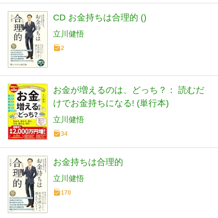
CD お金持ちは合理的 ()
立川健悟
2
お金が増えるのは、どっち？： 読むだ
けでお金持ちになる! (単行本)
立川健悟
34
お金持ちは合理的
立川健悟
170