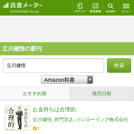
ログイン
新規登録
本を探
立川健悟の新刊
検索
おすすめ順
発売日順
お金持ちは合理的
立川健悟
井門宗之
パンローリング株式会社
3