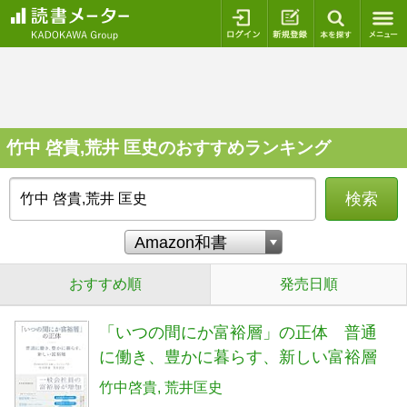
ログイン
新規登録
本を探
竹中 啓貴,荒井 匡史のおすすめランキング
検索
おすすめ順
発売日順
「いつの間にか富裕層」の正体 普通
に働き、豊かに暮らす、新しい富裕層
竹中啓貴
荒井匡史