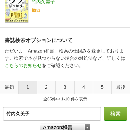
竹内久美子
52
書誌検索オプションについて
ただいま「Amazon和書」検索の仕組みを変更しておりま
す。検索で本が見つからない場合の対処法など、詳しくは
こちらのお知らせ
をご確認ください。
最初
1
2
3
4
5
最後
全65件中 1-10 件を表示
検索