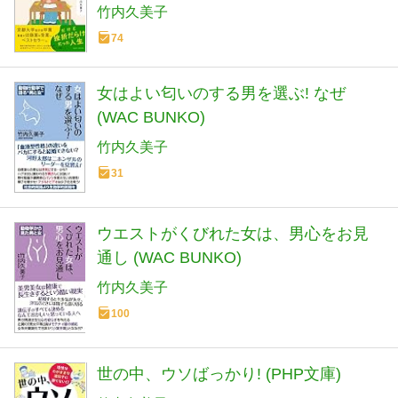
きた。
竹内久美子
74
女はよい匂いのする男を選ぶ! なぜ
(WAC BUNKO)
竹内久美子
31
ウエストがくびれた女は、男心をお見
通し (WAC BUNKO)
竹内久美子
100
世の中、ウソばっかり! (PHP文庫)