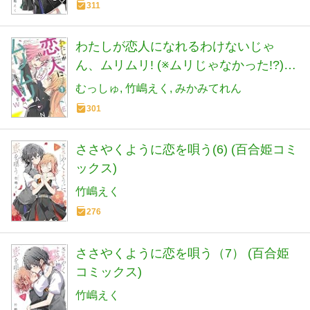
311
わたしが恋人になれるわけないじゃ
ん、ムリムリ! (※ムリじゃなかった!?) 1
(ヤングジャンプコミックス)
むっしゅ
竹嶋えく
みかみてれん
301
ささやくように恋を唄う(6) (百合姫コミ
ックス)
竹嶋えく
276
ささやくように恋を唄う（7） (百合姫
コミックス)
竹嶋えく