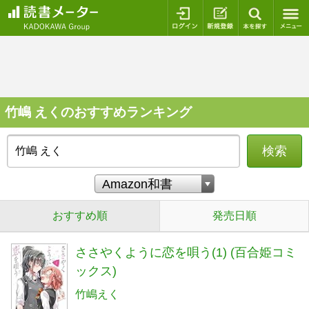
ログイン
新規登録
本を探
竹嶋 えくのおすすめランキング
検索
おすすめ順
発売日順
ささやくように恋を唄う(1) (百合姫コミ
ックス)
竹嶋えく