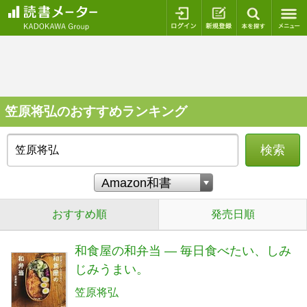
ログイン
新規登録
本を探
笠原将弘のおすすめランキング
検索
おすすめ順
発売日順
和食屋の和弁当 ― 毎日食べたい、しみ
じみうまい。
笠原将弘