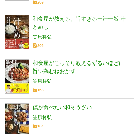
269
和食屋が教える、旨すぎる一汁一飯 汁
とめし
笠原将弘
206
和食屋がこっそり教えるずるいほどに
旨い鶏むねおかず
笠原将弘
168
僕が食べたい和そうざい
笠原将弘
164