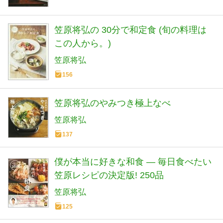
笠原将弘の 30分で和定食 (旬の料理は
この人から。)
笠原将弘
156
笠原将弘のやみつき極上なべ
笠原将弘
137
僕が本当に好きな和食 ― 毎日食べたい
笠原レシピの決定版! 250品
笠原将弘
125