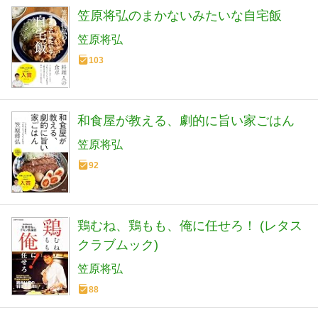
笠原将弘のまかないみたいな自宅飯
笠原将弘
103
和食屋が教える、劇的に旨い家ごはん
笠原将弘
92
鶏むね、鶏もも、俺に任せろ！ (レタス
クラブムック)
笠原将弘
88