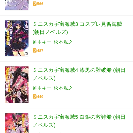
566
ミニスカ宇宙海賊3 コスプレ見習海賊
(朝日ノベルズ)
笹本祐一
松本規之
487
ミニスカ宇宙海賊4 漆黒の難破船 (朝日
ノベルズ)
笹本祐一
松本規之
440
ミニスカ宇宙海賊5 白銀の救難船 (朝日
ノベルズ)