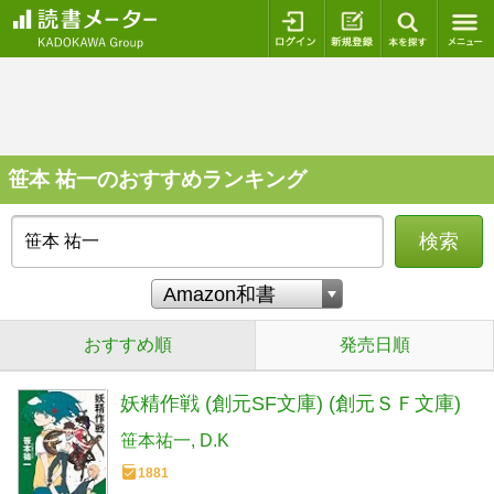
ログイン
新規登録
本を探
笹本 祐一のおすすめランキング
検索
おすすめ順
発売日順
妖精作戦 (創元SF文庫) (創元ＳＦ文庫)
笹本祐一
D.K
1881