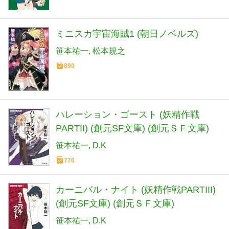
ミニスカ宇宙海賊1 (朝日ノベルズ)
笹本祐一
松本規之
890
ハレーション・ゴースト (妖精作戦
PARTII) (創元SF文庫) (創元ＳＦ文庫)
笹本祐一
D.K
776
カーニバル・ナイト (妖精作戦PARTIII)
(創元SF文庫) (創元ＳＦ文庫)
笹本祐一
D.K