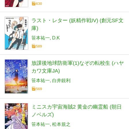
630
ラスト・レター (妖精作戦IV) (創元SF文
庫)
笹本祐一
D.K
589
放課後地球防衛軍(1)なぞの転校生 (ハヤ
カワ文庫JA)
笹本祐一
白井鋭利
569
ミニスカ宇宙海賊2 黄金の幽霊船 (朝日
ノベルズ)
笹本祐一
松本規之