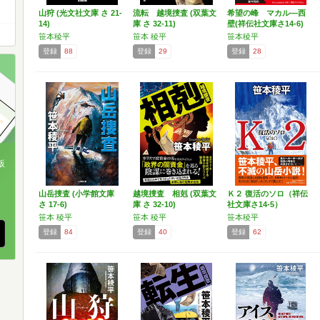
山狩 (光文社文庫 さ 21-
流転 越境捜査 (双葉文
希望の峰 マカル―西
14)
庫 さ 32-11)
壁(祥伝社文庫さ14-6)
笹本稜平
笹本 稜平
笹本稜平
登録
88
登録
29
登録
28
版
、
山岳捜査 (小学館文庫
越境捜査 相剋 (双葉文
Ｋ２ 復活のソロ（祥伝
さ 17-6)
庫 さ 32-10)
社文庫さ14-5）
笹本 稜平
笹本 稜平
笹本稜平
登録
84
登録
40
登録
62