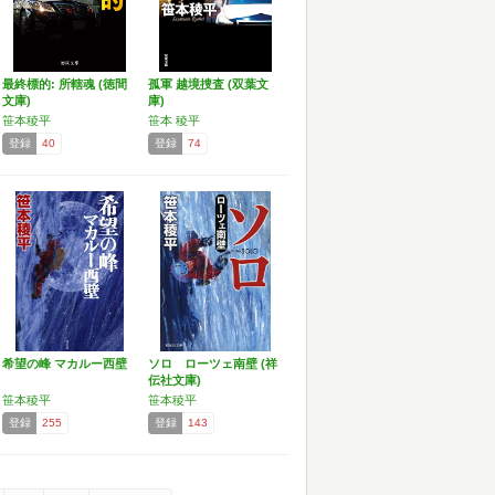
最終標的: 所轄魂 (徳間
孤軍 越境捜査 (双葉文
文庫)
庫)
笹本稜平
笹本 稜平
登録
40
登録
74
希望の峰 マカルー西壁
ソロ ローツェ南壁 (祥
伝社文庫)
笹本稜平
笹本稜平
登録
255
登録
143