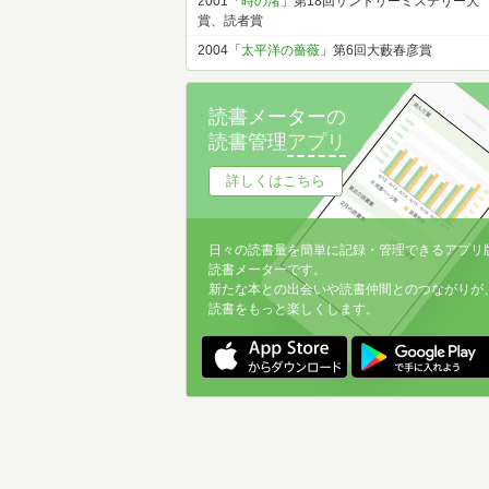
2001「
時の渚
」第18回サントリーミステリー大
賞、読者賞
2004「
太平洋の薔薇
」第6回大藪春彦賞
読書メーターの
読書管理
アプリ
詳しくはこちら
日々の読書量を簡単に記録・管理できるアプリ
読書メーターです。
新たな本との出会いや読書仲間とのつながりが
読書をもっと楽しくします。