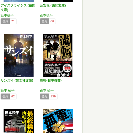
アイスクライシス (徳間
公安狼 (徳間文庫)
文庫)
笹本稜平
笹本稜平
登録
71
登録
60
サンズイ (光文社文庫)
流転-越境捜査-
笹本 稜平
笹本 稜平
登録
62
登録
139