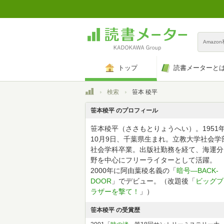
Amazo
トップ
読書メーターと
トップ
検索
笹本 稜平
笹本稜平 のプロフィール
笹本稜平（ささもとりょうへい）。1951
10月9日、千葉県生まれ。立教大学社会学
社会学科卒業。出版社勤務を経て、海運分
野を中心にフリーライターとして活躍。
2000年に阿由葉稜名義の「
暗号―BACK‐
DOOR
」でデビュー。（改題後「
ビッグブ
ラザーを撃て！
」）
笹本稜平 の受賞歴