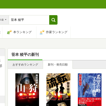
n和書
は
本ランキング
作家ランキング
笹本 稜平
の新刊
年
おすすめランキング
新刊・発売日順
部