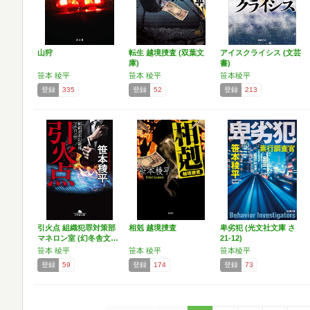
山狩
転生 越境捜査 (双葉文
アイスクライシス (文芸
庫)
書)
笹本 稜平
笹本 稜平
笹本稜平
登録
335
登録
52
登録
213
引火点 組織犯罪対策部
相剋 越境捜査
卑劣犯 (光文社文庫 さ
マネロン室 (幻冬舎文…
21-12)
笹本 稜平
笹本 稜平
笹本稜平
登録
59
登録
174
登録
73