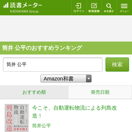
ログイン
新規登録
本を探
筒井 公平のおすすめランキング
検索
おすすめ順
発売日順
今こそ、自動運転物流による列島改
造！
筒井公平